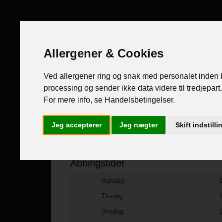
Forsi
Allergener & Cookies
Ved allergener ring og snak med personalet inden be
processing og sender ikke data videre til tredjepart
For mere info, se Handelsbetingelser.
Jeg accepterer
Jeg nægter
Skift indstilli
Åbningstider
Mandag
Tirsdag
Onsdag