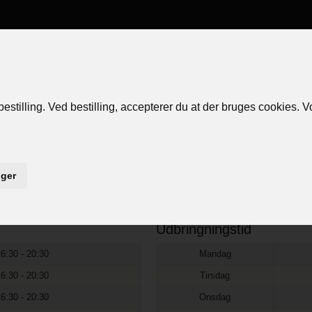
den
Bestil Online
Restaurant info
L
stilling. Ved bestilling, accepterer du at der bruges cookies. 
.
nger
Udbringningstid
16:30 - 20:30
Mandag
16:30 - 20:30
Tirsdag
16:30 - 20:30
Onsdag